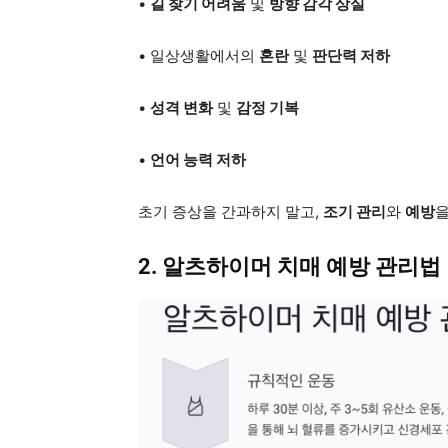
•
길 찾기 어려움
및
방향 감각 상실
• 일상생활에서의
혼란
및
판단력 저하
•
성격 변화
및
감정 기복
•
언어 능력 저하
초기 증상을 간과하지 말고,
조기 관리
와
예방
을
2. 알츠하이머 치매 예방 관리법