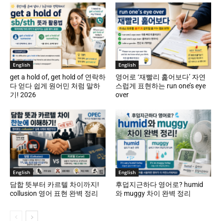
English
English
get a hold of, get hold of 연락하
영어로 ‘재빨리 훑어보다’ 자연
다 얻다 쉽게 원어민 처럼 말하
스럽게 표현하는 run one’s eye
기! 2026
over
English
English
담합 뜻부터 카르텔 차이까지!
후덥지근하다 영어로? humid
collusion 영어 표현 완벽 정리
와 muggy 차이 완벽 정리