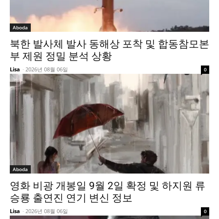
Aboda
북한 발사체 발사 동해상 포착 및 합동참모본
부 제원 정밀 분석 상황
Lisa
-
2026년 08월 06일
0
Aboda
영화 비광 개봉일 9월 2일 확정 및 하지원 류
승룡 출연진 연기 변신 정보
Lisa
-
2026년 08월 06일
0