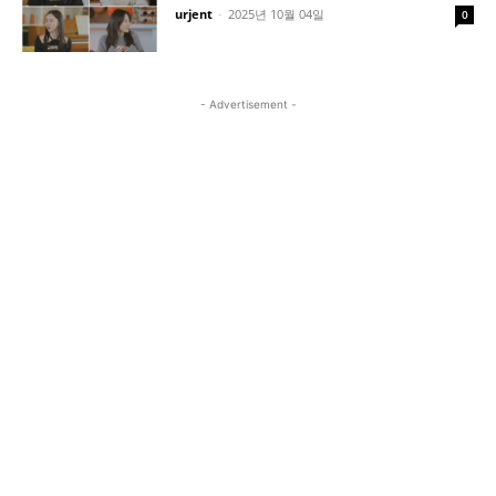
urjent
-
2025년 10월 04일
0
- Advertisement -