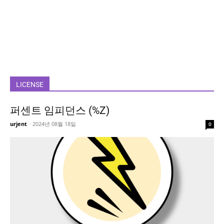
LICENSE
퍼센트 임피던스 (%Z)
urjent
-
2024년 08월 18일
0