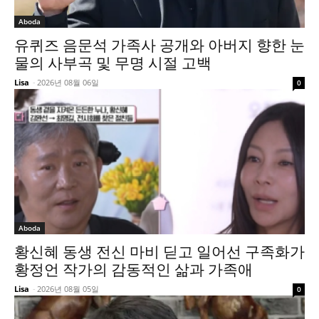
Aboda
유퀴즈 음문석 가족사 공개와 아버지 향한 눈
물의 사부곡 및 무명 시절 고백
Lisa
-
2026년 08월 06일
0
Aboda
황신혜 동생 전신 마비 딛고 일어선 구족화가
황정언 작가의 감동적인 삶과 가족애
Lisa
-
2026년 08월 05일
0