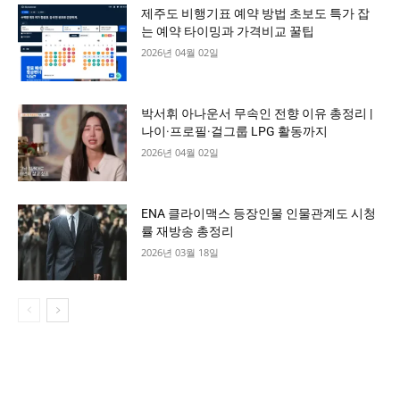
제주도 비행기표 예약 방법 초보도 특가 잡
는 예약 타이밍과 가격비교 꿀팁
2026년 04월 02일
박서휘 아나운서 무속인 전향 이유 총정리 |
나이·프로필·걸그룹 LPG 활동까지
2026년 04월 02일
ENA 클라이맥스 등장인물 인물관계도 시청
률 재방송 총정리
2026년 03월 18일