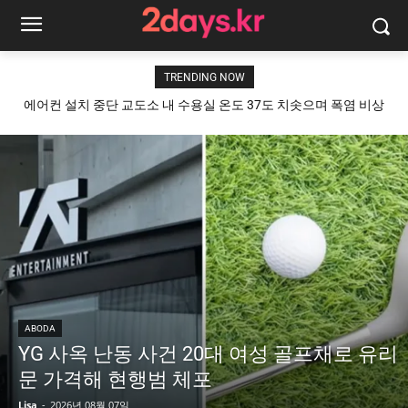
TRENDING NOW
에어컨 설치 중단 교도소 내 수용실 온도 37도 치솟으며 폭염 비상
상황 발생
ABODA
YG 사옥 난동 사건 20대 여성 골프채로 유리
문 가격해 현행범 체포
Lisa
-
2026년 08월 07일