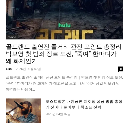
movie
골드랜드 출연진 줄거리 관전 포인트 총정리
박보영 첫 범죄 장르 도전, “죽여” 한마디가
왜 화제인가
Lisa
-
2026년 04월 07일
0
골드랜드 출연진 줄거리 관전 포인트 총정리 | 박보영 첫 범죄 장르 도전,
“죽여” 한마디가 왜 화제인가 예고편을 보고 나서 “이거 정말 박보영 맞
아?”라는 반응이...
포스트말론 내한공연 티켓팅 성공 방법 총정
리 선예매 준비부터 취소표 전략
2026년 04월 02일