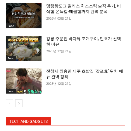
명랑핫도그 칠리스 치즈스틱 솔직 후기, 바
삭함·쫀득함·매콤함까지 완벽 분석
2026년 03월 21일
Food
강릉 주문진 바다뷰 조개구이, 민호가 선택
한 이유
2025년 12월 21일
Food
전참시 최홍만 제주 초밥집 ‘갓포효’ 위치·메
뉴 완벽 정리
2025년 12월 21일
Food
TECH AND GADGETS