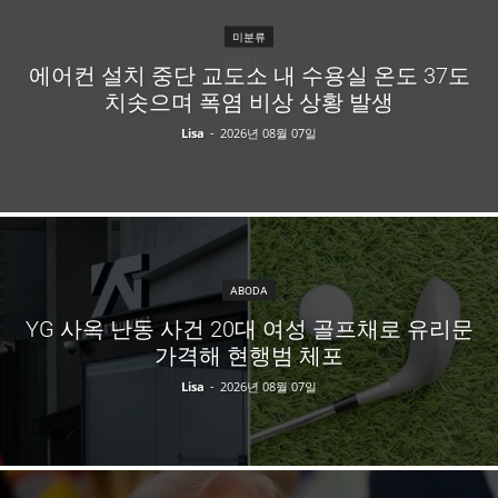
미분류
에어컨 설치 중단 교도소 내 수용실 온도 37도
치솟으며 폭염 비상 상황 발생
Lisa
-
2026년 08월 07일
ABODA
YG 사옥 난동 사건 20대 여성 골프채로 유리문
가격해 현행범 체포
Lisa
-
2026년 08월 07일