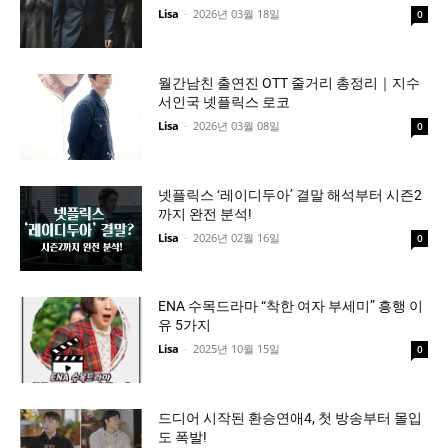
Lisa
-
2026년 03월 18일
0
월간남친 출연진 OTT 줄거리 총정리｜지수
서인국 넷플릭스 로코
Lisa
-
2026년 03월 08일
0
넷플릭스 ‘레이디두아’ 결말 해석부터 시즌2
까지 완전 분석!
Lisa
-
2026년 02월 16일
0
ENA 수목드라마 “착한 여자 부세미” 흥행 이
유 5가지
Lisa
-
2025년 10월 15일
0
드디어 시작된 환승연애4, 첫 방송부터 몰입
도 폭발!