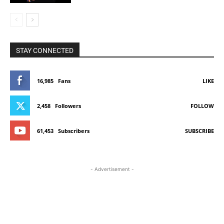
STAY CONNECTED
16,985
Fans
LIKE
2,458
Followers
FOLLOW
61,453
Subscribers
SUBSCRIBE
- Advertisement -