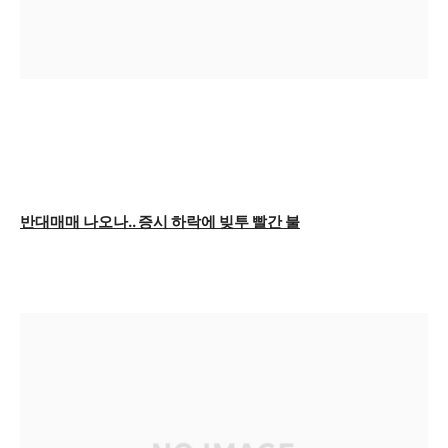
반대매매 나오나.. 증시 하락에 빚투 빨간 불