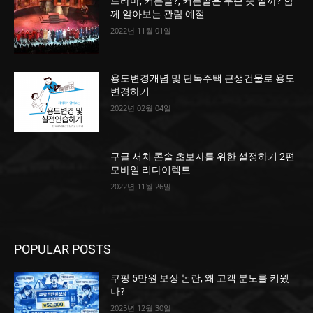
드라마, 커튼콜?, 커튼콜은 무슨 뜻 일까? 함
께 알아보는 관람 예절
2022년 11월 01일
용도변경개념 및 단독주택 근생건물로 용도
변경하기
2022년 02월 04일
구글 서치 콘솔 초보자를 위한 설정하기 2편
모바일 리다이렉트
2022년 11월 26일
POPULAR POSTS
쿠팡 5만원 보상 논란, 왜 고객 분노를 키웠
나?
2025년 12월 30일