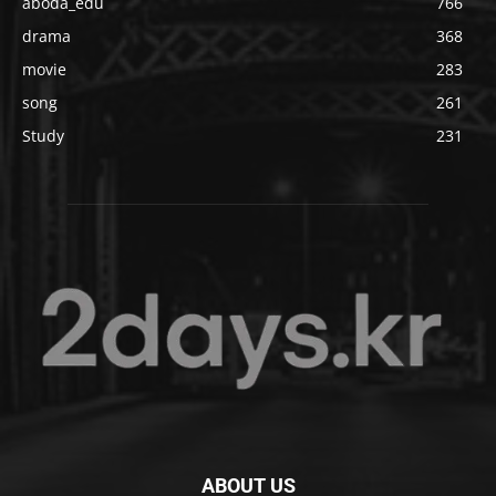
aboda_edu
766
drama
368
movie
283
song
261
Study
231
ABOUT US