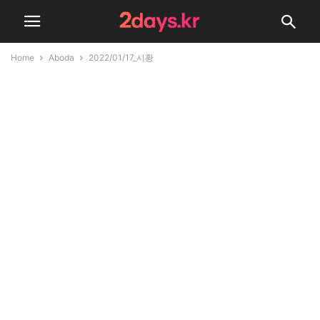
Home
Aboda
2022/01/17_시황