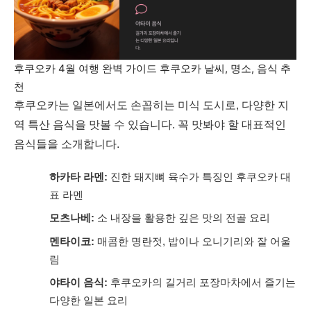
후쿠오카 4월 여행 완벽 가이드 후쿠오카 날씨, 명소, 음식 추
천
후쿠오카는 일본에서도 손꼽히는 미식 도시로, 다양한 지
역 특산 음식을 맛볼 수 있습니다. 꼭 맛봐야 할 대표적인
음식들을 소개합니다.
하카타 라멘:
진한 돼지뼈 육수가 특징인 후쿠오카 대
표 라멘
모츠나베:
소 내장을 활용한 깊은 맛의 전골 요리
멘타이코:
매콤한 명란젓, 밥이나 오니기리와 잘 어울
림
야타이 음식:
후쿠오카의 길거리 포장마차에서 즐기는
다양한 일본 요리