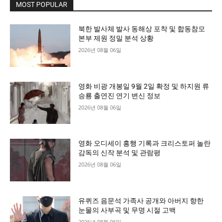
MOST POPULAR
북한 발사체 발사 동해상 포착 및 합동참모
본부 제원 정밀 분석 상황
2026년 08월 06일
영화 비광 개봉일 9월 2일 확정 및 하지원 류
승룡 출연진 연기 변신 정보
2026년 08월 06일
영화 오디세이 흥행 기록과 크리스토퍼 놀란
감독의 신작 분석 및 관람평
2026년 08월 06일
유퀴즈 음문석 가족사 공개와 아버지 향한
눈물의 사부곡 및 무명 시절 고백
2026년 08월 06일