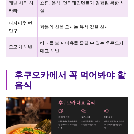
캐널 시티 하
쇼핑, 음식, 엔터테인먼트가 결합된 복합 시
카타
설
다자이후 텐
학문의 신을 모시는 유서 깊은 신사
만구
바다를 보며 여유를 즐길 수 있는 후쿠오카
모모치 해변
대표 해변
후쿠오카에서 꼭 먹어봐야 할
음식