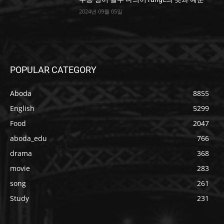
2024년 09월 05일
POPULAR CATEGORY
Aboda
8855
English
5299
Food
2047
aboda_edu
766
drama
368
movie
283
song
261
Study
231