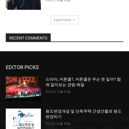
Load more
RECENT COMMENTS
EDITOR PICKS
드라마, 커튼콜?, 커튼콜은 무슨 뜻 일까? 함
께 알아보는 관람 예절
2022년 11월 01일
용도변경개념 및 단독주택 근생건물로 용도
변경하기
2022년 02월 04일