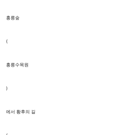
홍릉숲
(
홍릉수목원
)
에서 황후의 길