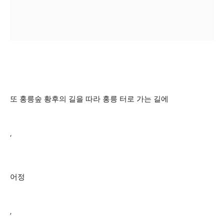
또 홍릉숲 황후의 길을 따라 홍릉 터로 가는 길에
‘
어정
’