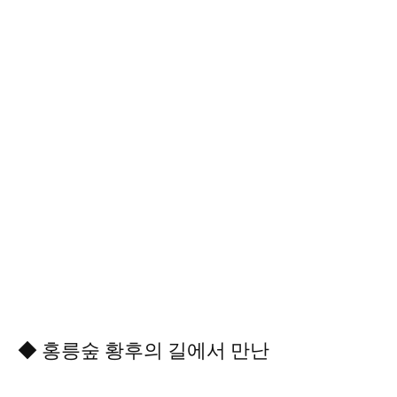
◆ 홍릉숲 황후의 길에서 만난