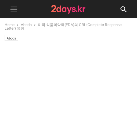
Home
Aboda
미국 식품의약국(FDA)의 CRL(Complete Response
Letter) 요청
Aboda