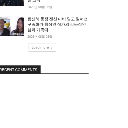
절 고백
2026년 08월 06일
황신혜 동생 전신 마비 딛고 일어선
구족화가 황정언 작가의 감동적인
삶과 가족애
2026년 08월 05일
Load more
RECENT COMMENTS