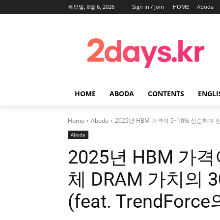
목요일, 8월 6, 2026
Sign in / Join
HOME
Aboda
HOME
ABODA
CONTENTS
ENGLI
Home
Aboda
2025년 HBM 가격이 5~10% 상승하여 전
Aboda
2025년 HBM 가
체 DRAM 가치의 
(feat. TrendForc