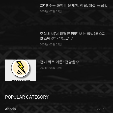
2018 수능 화학Ⅱ 문제지, 정답, 해설, 등급컷
2024년 07월 28일
주식초보)’시장평균 PER’ 보는 방법(코스피,
코스닥)(*˘︶˘*).｡.:*♡
2024년 03월 23일
전기 회로 이론 : 전달함수
2024년 08월 18일
POPULAR CATEGORY
Aboda
8859