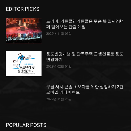
EDITOR PICKS
드라마, 커튼콜?, 커튼콜은 무슨 뜻 일까? 함
께 알아보는 관람 예절
2022년 11월 01일
용도변경개념 및 단독주택 근생건물로 용도
변경하기
2022년 02월 04일
구글 서치 콘솔 초보자를 위한 설정하기 2편
모바일 리다이렉트
2022년 11월 26일
POPULAR POSTS