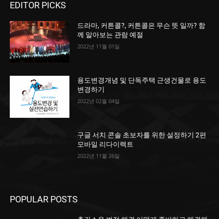
EDITOR PICKS
드라마, 커튼콜?, 커튼콜은 무슨 뜻 일까? 함
께 알아보는 관람 예절
2022년 11월 01일
용도변경개념 및 단독주택 근생건물로 용도
변경하기
2022년 02월 04일
구글 서치 콘솔 초보자를 위한 설정하기 2편
모바일 리다이렉트
2022년 11월 26일
POPULAR POSTS